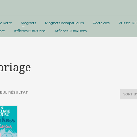
e verre
Magnets
Magnets décapsuleurs
Porte clés
Puzzle 10
act
Affiches 50x70cm
Affiches 30x40cm
oriage
 SEUL RÉSULTAT