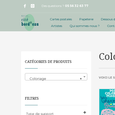
Des questions ?
05 56 32 63 77
Cartes postales
Papeterie
Dessous d
Artistes
Qui sommes-nous ?
Cont
Col
CATÉGORIES DE PRODUITS
VOICI LE
Coloriage
×
FILTRES
Type de support