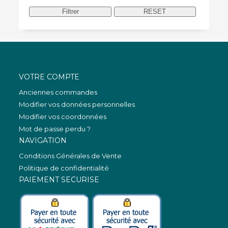
Régional
MEB Matyo Emmel Bast
Filtrer
RESET
Régions
Bassin d'Arcachon
Bord de mer
Sud-Ouest
VOTRE COMPTE
Anciennes commandes
Modifier vos données personnelles
Modifier vos coordonnées
Mot de passe perdu ?
NAVIGATION
Conditions Générales de Vente
Politique de confidentialité
PAIEMENT SECURISE