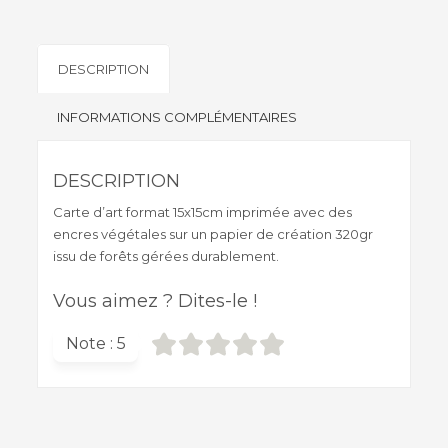
d'art
Pascaline
Mitaranga
DESCRIPTION
"
Mouette
INFORMATIONS COMPLÉMENTAIRES
en
goguette
"
DESCRIPTION
Carte d’art format 15x15cm imprimée avec des
encres végétales sur un papier de création 320gr
issu de forêts gérées durablement.
Vous aimez ? Dites-le !
Note :
5