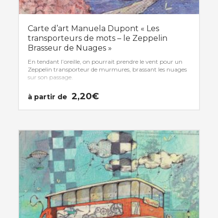
Carte d’art Manuela Dupont « Les
transporteurs de mots – le Zeppelin
Brasseur de Nuages »
En tendant l’oreille, on pourrait prendre le vent pour un
Zeppelin transporteur de murmures, brassant les nuages
sur son passage.
2,20
€
à partir de
Ce
produit
a
plusieurs
variations.
Les
options
peuvent
être
choisies