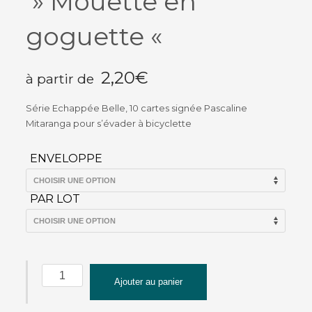
» Mouette en
goguette «
2,20
€
à partir de
Série Echappée Belle, 10 cartes signée Pascaline
Mitaranga pour s’évader à bicyclette
ENVELOPPE
PAR LOT
quantité
Ajouter au panier
de
Carte