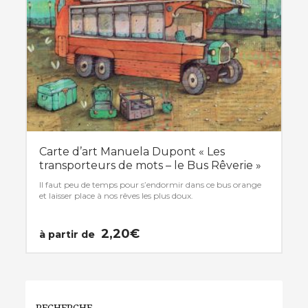
sur
la
page
du
produit
Carte d’art Manuela Dupont « Les
transporteurs de mots – le Bus Rêverie »
Il faut peu de temps pour s’endormir dans ce bus orange
et laisser place à nos rêves les plus doux.
2,20
€
à partir de
Ce
produit
a
plusieurs
RECHERCHE