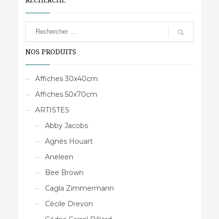
variations.
Les
options
peuvent
NOS PRODUITS
être
choisies
sur
Affiches 30x40cm
la
Affiches 50x70cm
page
du
ARTISTES
produit
Abby Jacobs
Agnès Houart
Aneleen
Bee Brown
Cagla Zimmermann
Cécile Drevon