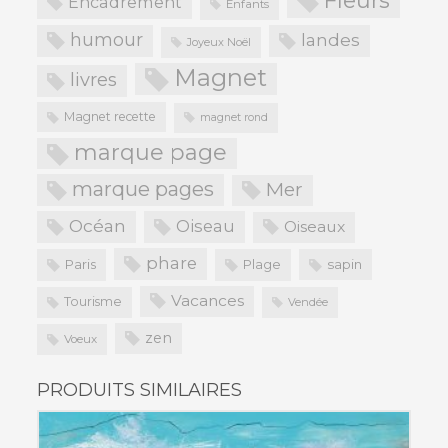
Fleurs
Encadrement
Enfants
humour
landes
Joyeux Noël
Magnet
livres
Magnet recette
magnet rond
marque page
marque pages
Mer
Océan
Oiseau
Oiseaux
phare
Paris
Plage
sapin
Vacances
Tourisme
Vendée
zen
Voeux
PRODUITS SIMILAIRES