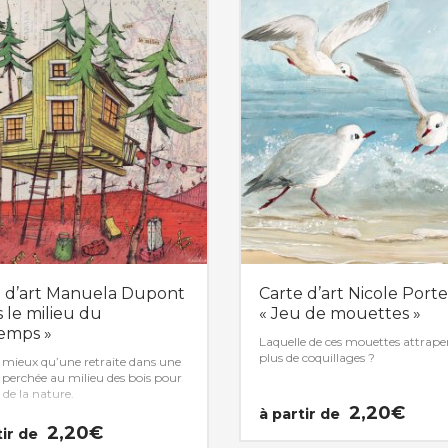
e d’art Manuela Dupont
Carte d’art Nicole Porte
s le milieu du
« Jeu de mouettes »
emps »
Laquelle de ces mouettes attraper
plus de coquillages ?
 mieux qu’une retraite dans une
perchée au milieu des bois pour
 de la nature.
2,20
€
à partir de
2,20
€
tir de