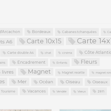
Bordeaux
 d'Arcachon
Cabanes tchanquées
Ca
Carte 14x
Carte 10x15
ts A6
Côte Atlant
Carte double A4
chat
cinéma
Fleurs
Encadrement
ains
Enfants
Magnet
livres
Magnet recette
magnet ro
es
Mer
Océan
Oiseau
Oiseaux
Vacances
zen
Tourisme
Vendée
Voeux