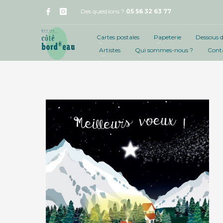
Des questions ?
05 56 32 63 77
Cartes postales
Papeterie
Dessous d
Artistes
Qui sommes-nous ?
Cont