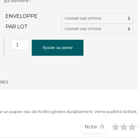
qui démarre !
ENVELOPPE
PAR LOT
quantité
Ajouter au panier
de
Carte
voeux
nouvelle
année
IRES
Delphine
Balme
"Meilleurs
voeux
-
un papier issu de forêts gérées durablement. Vernis pailleté brillant.
Village"
Note :
0