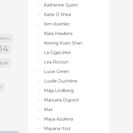
Katherine Quinn
Katie O Shea
Kim Koehler
Klara Hawkins
deaux
Kwong Kuen Shan
14
La CigaLélée
Lea Rocton
ique
Lucie Green
Lucille Duchêne
nd
Maja Lindberg
Manuela Dupont
Max
Maya Azulena
Mayana Itoiz