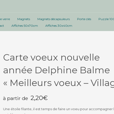
e verre
Magnets
Magnets décapsuleurs
Porte clés
Puzzle 10
act
Affiches 50x70cm
Affiches 30x40cm
Carte voeux nouvelle
année Delphine Balme
« Meilleurs voeux – Villa
2,20
€
à partir de
Une étoile filante, il est temps de faire un voeu pour accompagner