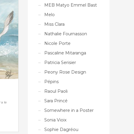
MEB Matyo Emmel Bast
Melo
Miss Clara
Nathalie Fournasson
Nicole Porte
Pascaline Mitaranga
Patricia Serisier
Peony Rose Design
Pépins
Raoul Paoli
Sara Princé
a le
Somewhere in a Poster
Sonia Vioix
Sophie Dagréou