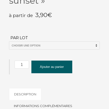
sunset »
3,90
€
à partir de
PAR LOT
quantité
Ajouter au panier
de
Magnet
Fish
Art
Work
DESCRIPTION
"Atlantic
sunset"
INFORMATIONS COMPLÉMENTAIRES