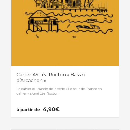
Cahier A5 Léa Rocton « Bassin
d’Arcachon »
Le cahier du Bassin de la série « Le tour de France en
cahier » signé Léa Rocton.
4,90
€
à partir de
Ce
produit