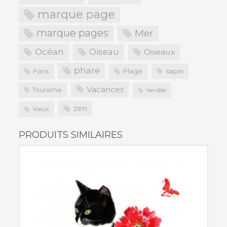
marque page
marque pages
Mer
Océan
Oiseau
Oiseaux
phare
Paris
Plage
sapin
Vacances
Tourisme
Vendée
zen
Voeux
PRODUITS SIMILAIRES