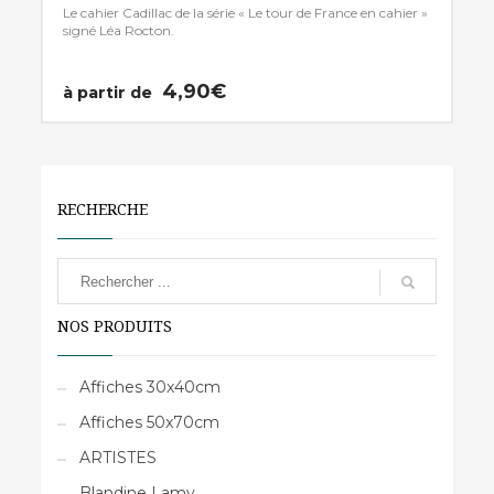
Le cahier Cadillac de la série « Le tour de France en cahier »
signé Léa Rocton.
4,90
€
à partir de
Ce
produit
a
plusieurs
RECHERCHE
variations.
Les
options
peuvent
NOS PRODUITS
être
choisies
sur
Affiches 30x40cm
la
Affiches 50x70cm
page
du
ARTISTES
produit
Blandine Lamy