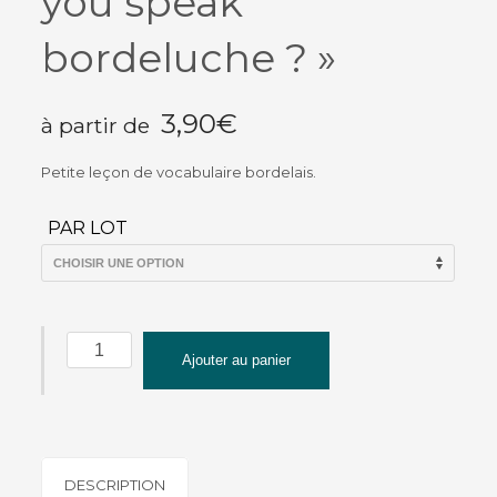
you speak
bordeluche ? »
3,90
€
à partir de
Petite leçon de vocabulaire bordelais.
PAR LOT
quantité
Ajouter au panier
de
Magnet
MEB
Matyo
Emmel
DESCRIPTION
Bast