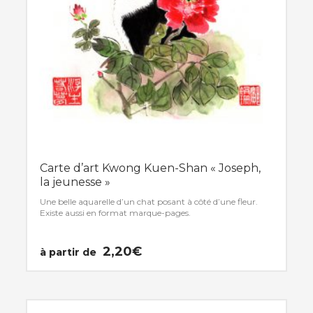
Carte d’art Kwong Kuen-Shan « Joseph,
la jeunesse »
Une belle aquarelle d’un chat posant à côté d’une fleur.
Existe aussi en format marque-pages.
2,20
€
à partir de
Ce
produit
a