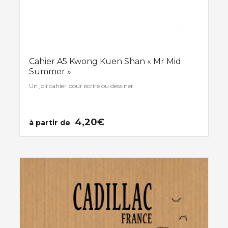
Cahier A5 Kwong Kuen Shan « Mr Mid
Summer »
Un joli cahier pour écrire ou dessiner.
4,20
€
à partir de
Ce
produit
a
plusieurs
variations.
Les
options
peuvent