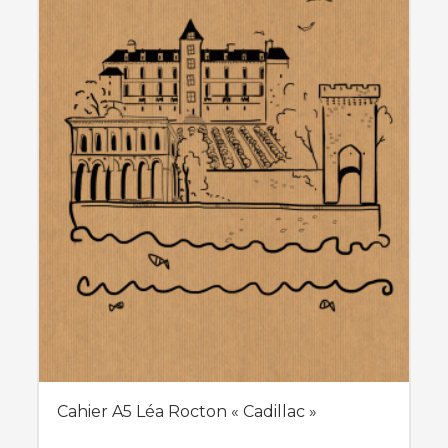
être
choisies
sur
la
page
du
produit
Cahier A5 Léa Rocton « Cadillac »